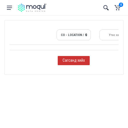
0
CO - LOCATION / S
Утас хайх...
Сагсанд хийх