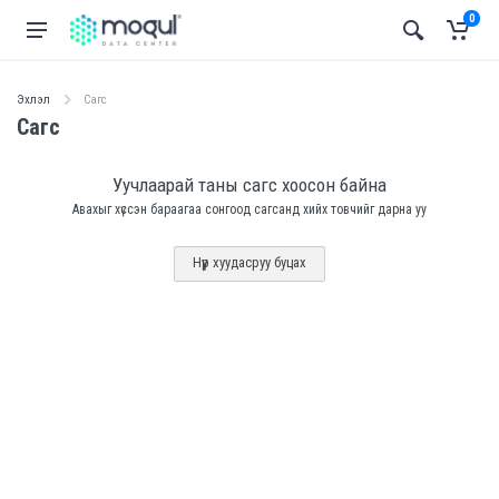
0
Эхлэл
Сагс
Сагс
Уучлаарай таны сагс хоосон байна
Авахыг хүссэн бараагаа сонгоод сагсанд хийх товчийг дарна уу
Нүүр хуудасруу буцах